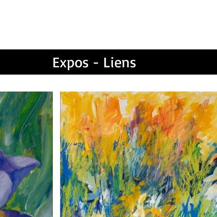
-Noëlle Sesboüé -
Pe
Expos - Liens