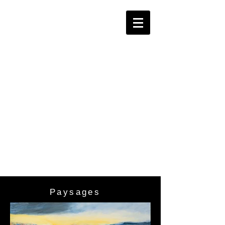
Marie-
Noëlle
Sesboüé
-
Peinture
s
Paysages