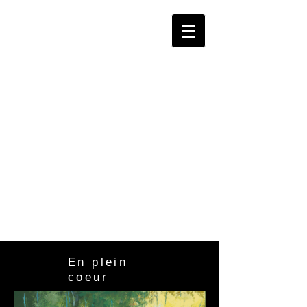
Marie-
Noëlle
Sesboüé
-
Peinture
s
En plein
coeur